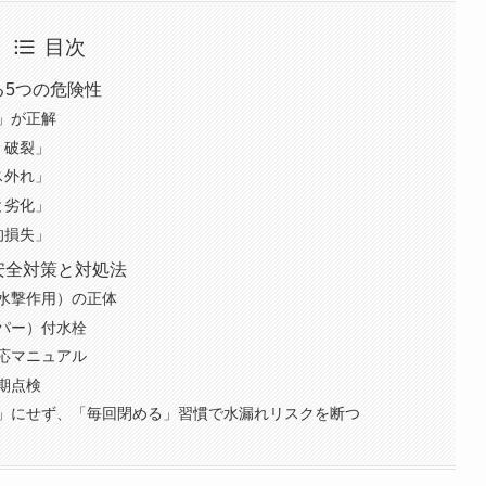
目次
る5つの危険性
」が正解
・破裂」
ス外れ」
と劣化」
的損失」
ぐ安全対策と対処法
水撃作用）の正体
パー）付水栓
応マニュアル
期点検
」にせず、「毎回閉める」習慣で水漏れリスクを断つ