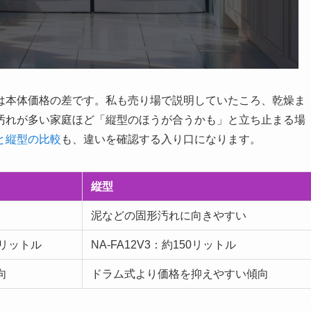
は本体価格の差です。私も売り場で説明していたころ、乾燥ま
汚れが多い家庭ほど「縦型のほうが合うかも」と立ち止まる場
と縦型の比較
も、違いを確認する入り口になります。
縦型
泥などの固形汚れに向きやすい
83リットル
NA-FA12V3：約150リットル
向
ドラム式より価格を抑えやすい傾向