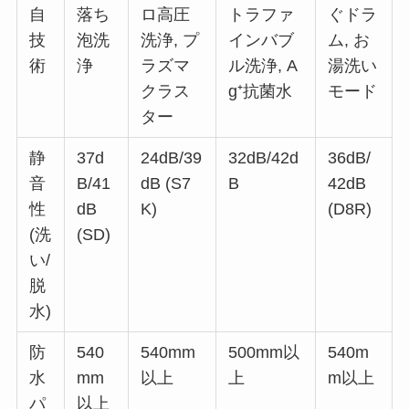
自
落ち
ロ高圧
トラファ
ぐドラ
技
泡洗
洗浄, プ
インバブ
ム, お
術
浄
ラズマ
ル洗浄, A
湯洗い
クラス
g⁺抗菌水
モード
ター
静
37d
24dB/39
32dB/42d
36dB/
音
B/41
dB (S7
B
42dB
性
dB
K)
(D8R)
(洗
(SD)
い/
脱
水)
防
540
540mm
500mm以
540m
水
mm
以上
上
m以上
パ
以上