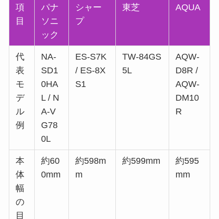
項
パナ
シャー
東芝
AQUA
目
ソニ
プ
ック
代
NA-
ES-S7K
TW-84GS
AQW-
表
SD1
/ ES-8X
5L
D8R /
モ
0HA
S1
AQW-
デ
L / N
DM10
ル
A-V
R
例
G78
0L
本
約60
約598m
約599mm
約595
体
0mm
m
mm
幅
の
目