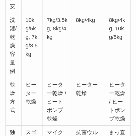
安
洗
10k
7kg/3.5k
8kg/4kg
8kg/4k
濯/
g/5k
g, 8kg/4
g, 10k
乾
g, 7k
kg
g/5kg
燥
g/3.5
容
kg
量
例
乾
ヒー
ヒータ
ヒーター
ヒータ
燥
ター
ー乾燥 /
乾燥
ー乾燥
方
乾燥
ヒート
/ ヒー
式
ポンプ
トポン
乾燥
プ乾燥
独
スゴ
マイク
抗菌ウル
まっ直